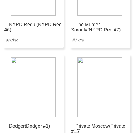
NYPD Red 6(NYPD Red
The Murder
#6)
Sorority(NYPD Red #7)
英文小说
英文小说
Dodger(Dodger #1)
Private Moscow(Private
#15)