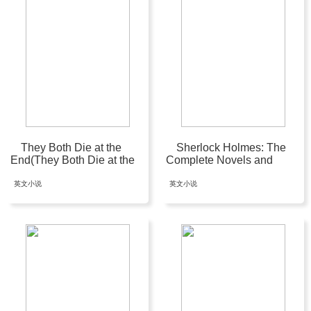
They Both Die at the
Sherlock Holmes: The
End(They Both Die at the
Complete Novels and
End #1)
Stories, Volume I
英文小说
英文小说