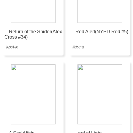
Return of the Spider(Alex
Red Alert(NYPD Red #5)
Cross #34)
英文小说
英文小说